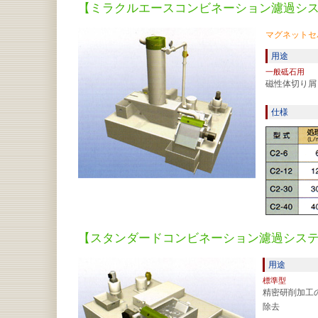
【ミラクルエースコンビネーション濾過シ
マグネットセ
用途
一般砥石用
磁性体切り屑
仕様
【スタンダードコンビネーション濾過シス
用途
標準型
精密研削加工
除去