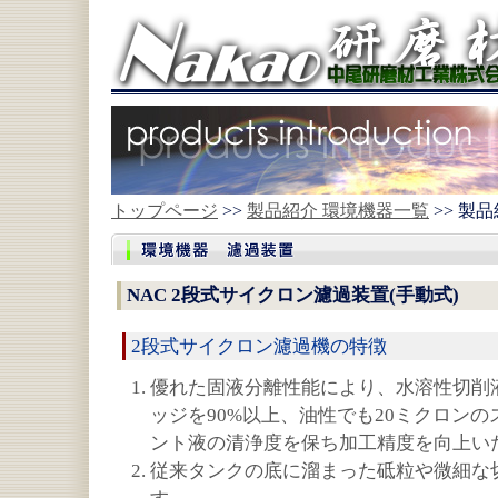
トップページ
>>
製品紹介 環境機器一覧
>> 製
NAC 2段式サイクロン濾過装置(手動式)
2段式サイクロン濾過機の特徴
優れた固液分離性能により、水溶性切削
ッジを90%以上、油性でも20ミクロンの
ント液の清浄度を保ち加工精度を向上い
従来タンクの底に溜まった砥粒や微細な